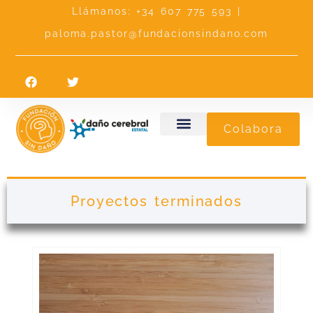
Llámanos: +34 607 775 593 |
paloma.pastor@fundacionsindano.com
Colabora
Proyectos terminados