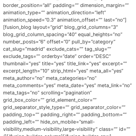
border_position=”all” padding=”” dimension_margin=””
animation_type=”” animation_direction=”left”
animation_speed=”0.3″ animation_offset=”” last=”no”]
[fusion_blog layout=”grid” blog_grid_columns=”3″
blog_grid_column_spacing=”40″ equal_heights=”no”
number_posts=”6″ offset=”0″ pull_by=”category”
cat_slug=”madrid” exclude_cats=”” tag_slug=””
exclude_tags=”” orderby=”date” order=”DESC”
thumbnail=”yes” title=”yes” title_link=”yes” excerpt=””
excerpt_length=”10″ strip_html=”yes” meta_all=”yes”
meta_author=”no” meta_categories=”no”
meta_comments=”yes” meta_date=”yes” meta_link=”no”
meta_tags=”no” scrolling=”pagination”
grid_box_color=”” grid_element_color=””
grid_separator_style_type=”” grid_separator_color=””
padding_top=”” padding_right=”” padding_bottom=””
padding_left=”” hide_on_mobile=”small-
visibility,medium-visibility,large-visibility” class=”” id=””