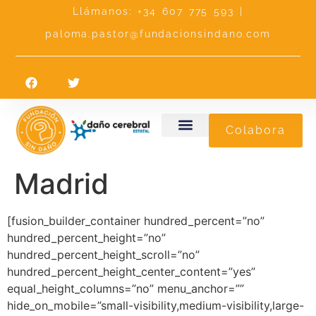
Llámanos: +34 607 775 593 |
paloma.pastor@fundacionsindano.com
Colabora
Madrid
[fusion_builder_container hundred_percent=”no”
hundred_percent_height=”no”
hundred_percent_height_scroll=”no”
hundred_percent_height_center_content=”yes”
equal_height_columns=”no” menu_anchor=””
hide_on_mobile=”small-visibility,medium-visibility,large-