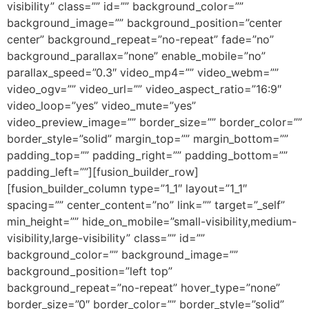
visibility” class=”” id=”” background_color=””
background_image=”” background_position=”center
center” background_repeat=”no-repeat” fade=”no”
background_parallax=”none” enable_mobile=”no”
parallax_speed=”0.3″ video_mp4=”” video_webm=””
video_ogv=”” video_url=”” video_aspect_ratio=”16:9″
video_loop=”yes” video_mute=”yes”
video_preview_image=”” border_size=”” border_color=””
border_style=”solid” margin_top=”” margin_bottom=””
padding_top=”” padding_right=”” padding_bottom=””
padding_left=””][fusion_builder_row]
[fusion_builder_column type=”1_1″ layout=”1_1″
spacing=”” center_content=”no” link=”” target=”_self”
min_height=”” hide_on_mobile=”small-visibility,medium-
visibility,large-visibility” class=”” id=””
background_color=”” background_image=””
background_position=”left top”
background_repeat=”no-repeat” hover_type=”none”
border_size=”0″ border_color=”” border_style=”solid”